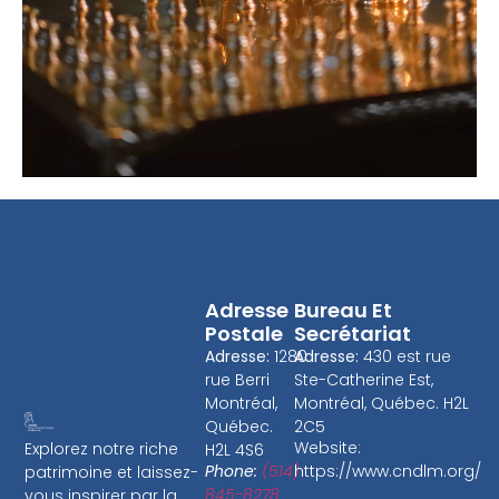
Adresse
Bureau Et
Postale
Secrétariat
Adresse:
1280
Adresse:
430 est rue
rue Berri
Ste-Catherine Est,
Montréal,
Montréal, Québec. H2L
Québec.
2C5
Website:
Explorez notre riche
H2L 4S6
Phone:
(514)
https://www.cndlm.org/
patrimoine et laissez-
845-8278
vous inspirer par la