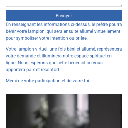
Envoyer
En renseignant les informations ci-dessus, le prêtre pourra
bénir votre lampion, qui sera ensuite allumé virtuellement
pour symboliser votre intention ou prière.
Votre lampion virtuel, une fois béni et allumé, représentera
votre demande et illuminera notre espace spirituel en
ligne. Nous espérons que cette bénédiction vous
apportera paix et réconfort.
Merci de votre participation et de votre foi.