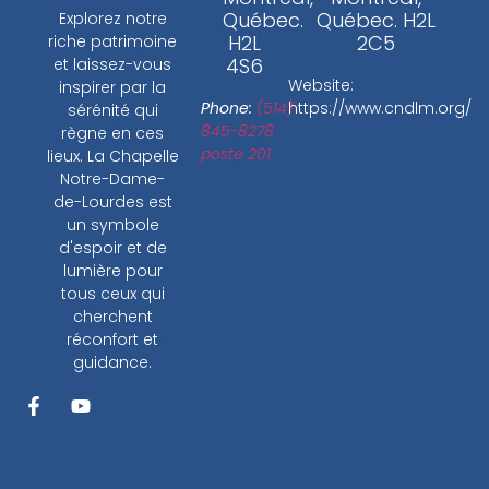
Québec.
Québec. H2L
Explorez notre
H2L
2C5
riche patrimoine
4S6
et laissez-vous
Website:
inspirer par la
Phone:
(514)
https://www.cndlm.org/
sérénité qui
845-8278
règne en ces
poste 201
lieux. La Chapelle
Notre-Dame-
de-Lourdes est
un symbole
d'espoir et de
lumière pour
tous ceux qui
cherchent
réconfort et
guidance.