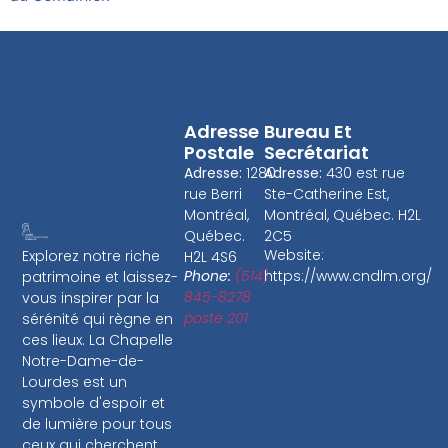
Adresse
Bureau Et
Postale
Secrétariat
Adresse:
1280
Adresse:
430 est rue
rue Berri
Ste-Catherine Est,
Montréal,
Montréal, Québec. H2L
Québec.
2C5
Website:
Explorez notre riche
H2L 4S6
Phone:
(514)
https://www.cndlm.org/
patrimoine et laissez-
845-8278
vous inspirer par la
poste 201
sérénité qui règne en
ces lieux. La Chapelle
Notre-Dame-de-
Lourdes est un
symbole d'espoir et
de lumière pour tous
ceux qui cherchent