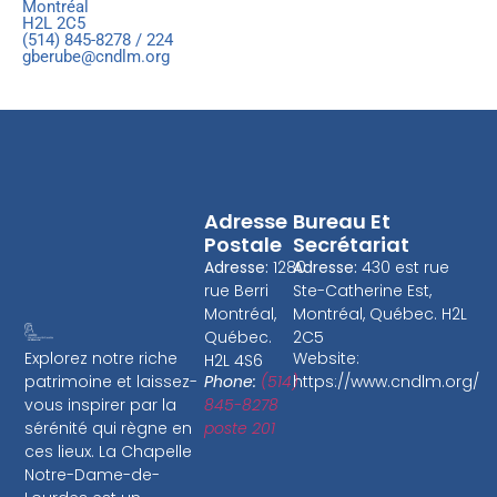
Montréal
H2L 2C5
(514) 845-8278 / 224
gberube@cndlm.org
Adresse
Bureau Et
Postale
Secrétariat
Adresse:
1280
Adresse:
430 est rue
rue Berri
Ste-Catherine Est,
Montréal,
Montréal, Québec. H2L
Québec.
2C5
Website:
Explorez notre riche
H2L 4S6
Phone:
(514)
https://www.cndlm.org/
patrimoine et laissez-
845-8278
vous inspirer par la
poste 201
sérénité qui règne en
ces lieux. La Chapelle
Notre-Dame-de-