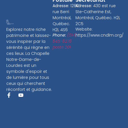
Adresse:
1280
Adresse:
430 est rue
rue Berri
Ste-Catherine Est,
Montréal,
Montréal, Québec. H2L
Québec.
2C5
Website:
Explorez notre riche
H2L 4S6
Phone:
(514)
https://www.cndlm.org/
patrimoine et laissez-
845-8278
vous inspirer par la
poste 201
sérénité qui règne en
ces lieux. La Chapelle
Notre-Dame-de-
Lourdes est un
symbole d'espoir et
de lumière pour tous
ceux qui cherchent
réconfort et guidance.