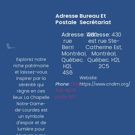
Adresse
Bureau Et
Postale
Secrétariat
Adresse:
1280
Adresse:
430
rue
est rue Ste-
Berri
Catherine Est,
Montréal,
Montréal,
Québec.
Québec. H2L
Explorez notre
H2L
2C5
riche patrimoine
4S6
et laissez-vous
Website:
inspirer par la
Phone:
(514)
https://www.cndlm.org/
sérénité qui
845-8278
règne en ces
poste 201
lieux. La Chapelle
Notre-Dame-
de-Lourdes est
un symbole
d'espoir et de
lumière pour