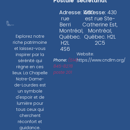
Postale
Secrétariat
Adresse:
1280
Adresse:
430
rue
est rue Ste-
Berri
Catherine Est,
Montréal,
Montréal,
Québec.
Québec. H2L
Explorez notre
H2L
2C5
riche patrimoine
4S6
et laissez-vous
Website:
inspirer par la
Phone:
(514)
https://www.cndlm.org/
sérénité qui
845-8278
règne en ces
poste 201
lieux. La Chapelle
Notre-Dame-
de-Lourdes est
un symbole
d'espoir et de
lumière pour
tous ceux qui
cherchent
réconfort et
guidance.