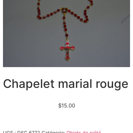
Chapelet marial rouge
$
15.00
UGS :
DSC 6772
Catégorie:
Objets de piété