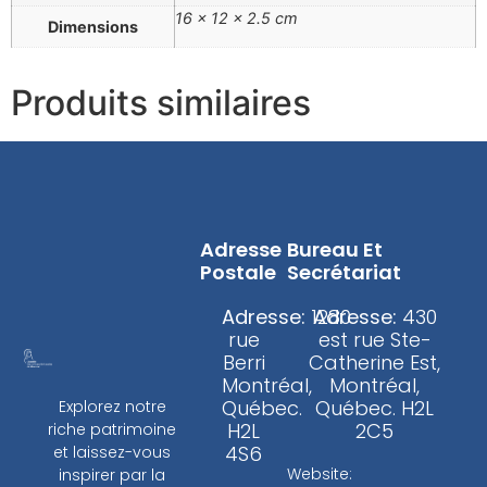
16 × 12 × 2.5 cm
Dimensions
Produits similaires
Adresse
Bureau Et
Postale
Secrétariat
Adresse:
1280
Adresse:
430
rue
est rue Ste-
Berri
Catherine Est,
Montréal,
Montréal,
Québec.
Québec. H2L
Explorez notre
H2L
2C5
riche patrimoine
4S6
et laissez-vous
Website:
inspirer par la